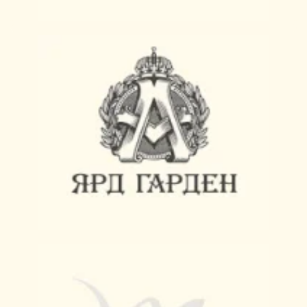
УПРАВЛЕНИЕ СВЕТОМ
СО СМАРТФОНА
В ПОДАРОК
Оставьте заявку и получите
удобное дистанционное
управление системой света с
помощью своего смартфона
+7
Соглашаюсь на
обработку
персональных данных