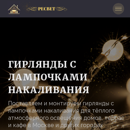
ГИРЛЯНДЫ С
ЛАМПОЧКАМИ
НАКАЛИВАНИЯ
Поставляем и монтируем гирлянды с
лампочками накаливания для тёплого
атмосферного освещения домов, террас
и кафе в Москве и других городах
России.
ЗАКАЗАТЬ БЕСПЛАТНЫЙ
ДИЗАЙН-ПРОЕКТ