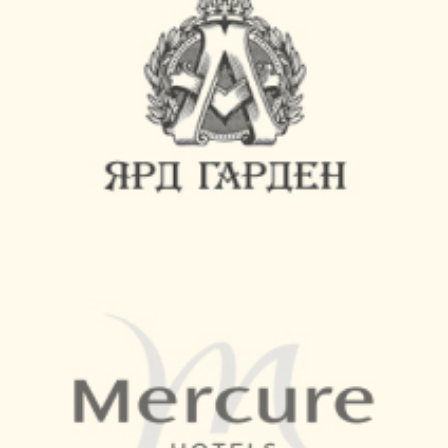
В ПОДАРОК
Оставьте заявку и получите
удобное дистанционное
управление системой света с
помощью своего смартфона
+7
Соглашаюсь на
обработку
персональных данных
ОСТАВИТЬ ЗАЯВКУ