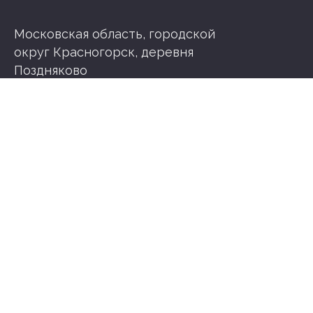
Московская область, городской
округ Красногорск, деревня
Поздняково
+7 (967) 353 51 53
info@arhl.ru