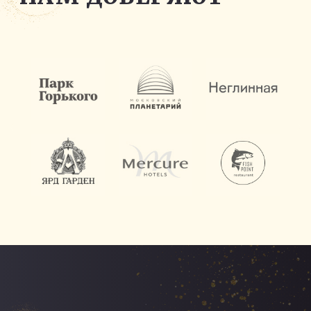
УПРАВЛЕНИЕ СВЕТОМ
СО СМАРТФОНА
В ПОДАРОК
Оставьте заявку и получите
удобное дистанционное
управление системой света с
помощью своего смартфона