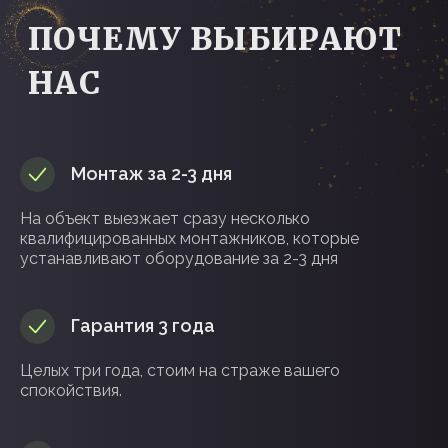
+7
Соглашаюсь на
обработку
персональных данных
Монтаж за 2-3 дня
ОСТАВИТЬ ЗАЯВКУ
На объект выезжает сразу несколько
квалифицированных монтажников, которые
устанавливают оборудование за 2-3 дня
Задать вопрос в
WhatsApp
/
Telegram
Гарантия 3 года
Целых три года, стоим на страже вашего
спокойствия.
СВЕТОВАЯ ФИГУРА «ЁЛКА»:
АККУРАТНЫЙ НОВОГОДНИЙ
АКЦЕНТ ДЛЯ УЛИЦЫ